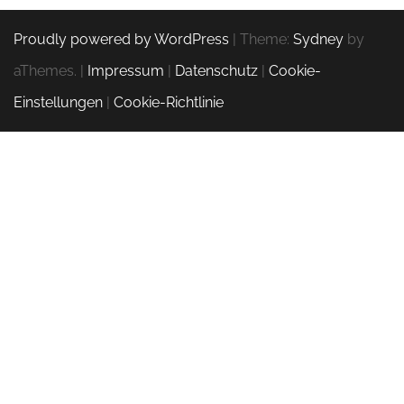
Proudly powered by WordPress
|
Theme:
Sydney
by
aThemes.
|
Impressum
|
Datenschutz
|
Cookie-
Einstellungen
|
Cookie-Richtlinie