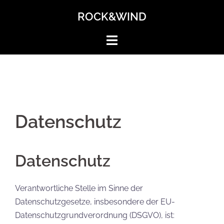
Zum
ROCK&WIND
Inhalt
springen
Datenschutz
Datenschutz
Verantwortliche Stelle im Sinne der
Datenschutzgesetze, insbesondere der EU-
Datenschutzgrundverordnung (DSGVO), ist: